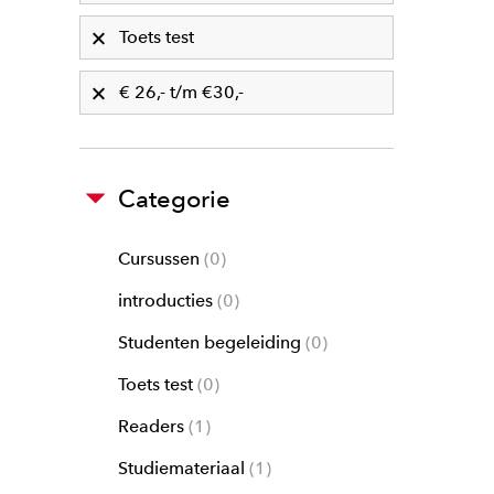
Toets test
€ 26,- t/m €30,-
Categorie
Cursussen
0
introducties
0
Studenten begeleiding
0
Toets test
0
Readers
1
Studiemateriaal
1