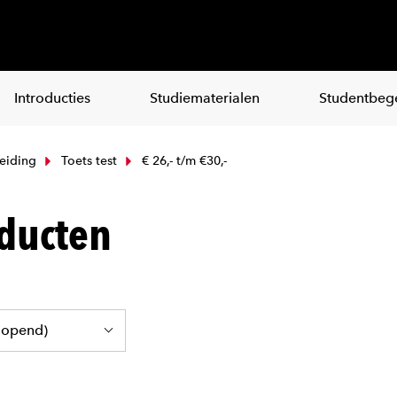
Introducties
Studiematerialen
Studentbege
eiding
Toets test
€ 26,- t/m €30,-
ducten