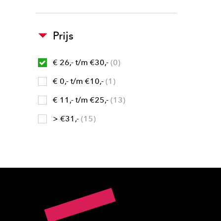
Prijs
€ 26,- t/m €30,-
0
€ 0,- t/m €10,-
1
€ 11,- t/m €25,-
13
> €31,-
15