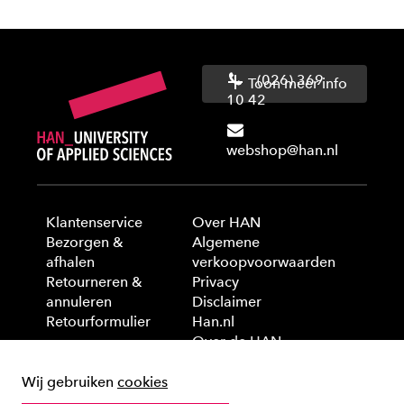
(026) 369
Toon meer info
10 42
webshop@han.nl
Klantenservice
Over HAN
Bezorgen &
Algemene
afhalen
verkoopvoorwaarden
Retourneren &
Privacy
annuleren
Disclaimer
Retourformulier
Han.nl
Over de HAN
Wij gebruiken
cookies