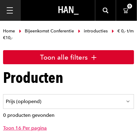
0
Home
Bijeenkomst Conferentie
introducties
€ 0,- t/m
€10,-
Toon alle filters
Producten
0 producten gevonden
Toon 16 Per pagina