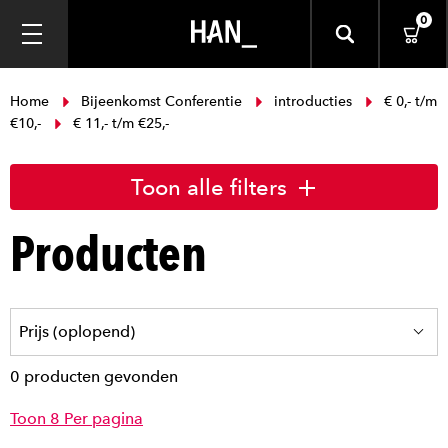
0
Home
Bijeenkomst Conferentie
introducties
€ 0,- t/m
€10,-
€ 11,- t/m €25,-
Toon alle filters
Producten
0 producten gevonden
Toon 8 Per pagina