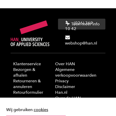
(026) 369
Toon meer info
10 42
webshop@han.nl
Klantenservice
Over HAN
Bezorgen &
Algemene
afhalen
verkoopvoorwaarden
Retourneren &
Privacy
annuleren
Disclaimer
Retourformulier
Han.nl
Over de HAN
Wij gebruiken
cookies