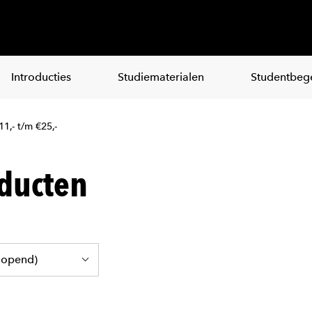
Introducties
Studiematerialen
Studentbege
11,- t/m €25,-
ducten