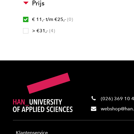
Prijs
€ 11,- t/m €25,-
0
> €31,-
4
(026) 369 10 
webshop@han.
Klantenservice