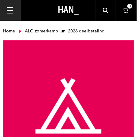
0
Home
ALO zomerkamp juni 2026 deelbetaling