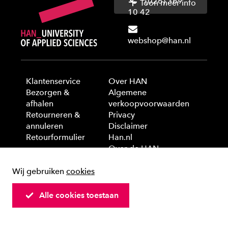
(026) 369
Toon meer info
10 42
webshop@han.nl
Klantenservice
Over HAN
Bezorgen &
Algemene
afhalen
verkoopvoorwaarden
Retourneren &
Privacy
annuleren
Disclaimer
Retourformulier
Han.nl
Over de HAN
Wij gebruiken
cookies
© 2025 HAN University of Applied Sciences
Alle cookies toestaan