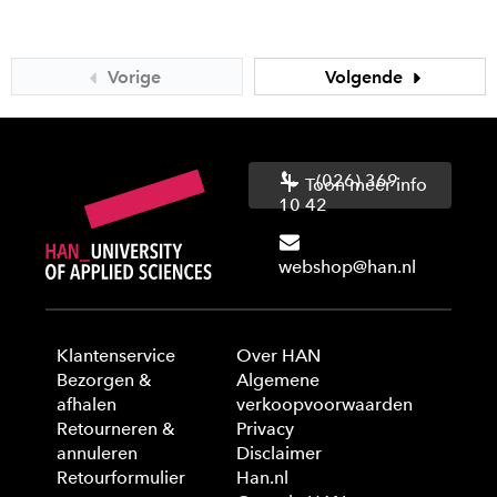
Vorige
Volgende
(026) 369
Toon meer info
10 42
webshop@han.nl
Klantenservice
Over HAN
Bezorgen &
Algemene
afhalen
verkoopvoorwaarden
Retourneren &
Privacy
annuleren
Disclaimer
Retourformulier
Han.nl